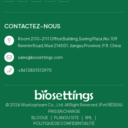
ressources
renouvelablesPasse au
micro-ondes et au
congélateur
CONTACTEZ-NOUS
Room 2110-2111 Office Building,Suning Plaza,No.109
Renmin Road,Wuxi 214001, Jiangsu Province, P.R. China
sales@biosettings.com
+8613801513970
© 2026 Wuxitopteam Co., Ltd. All Right Reserved. IPv6 RÉSEAU
PRIS EN CHARGE
BLOGUE
|
PLAN DU SITE
|
XML
|
POLITIQUE DE CONFIDENTIALITÉ