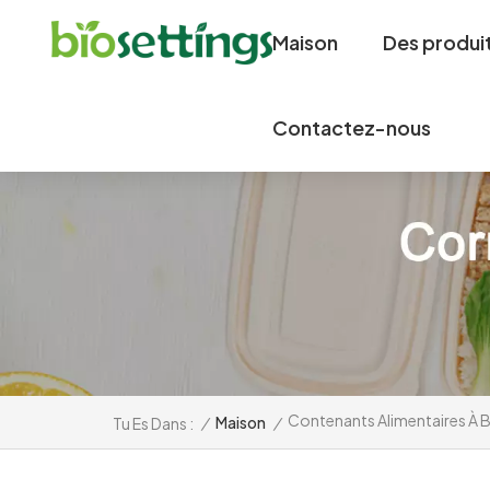
Maison
Des produi
Contactez-nous
Contenants Alimentaires À B
/
Maison
/
Tu Es Dans :