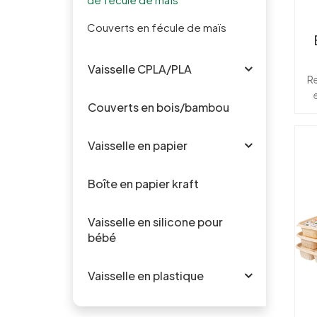
Couverts en fécule de maïs
Vaisselle CPLA/PLA
e
R
Couverts en bois/bambou
pa
bo
Vaisselle en papier
p
Boîte en papier kraft
c
ou
l
Vaisselle en silicone pour
al
bébé
Vaisselle en plastique
m
sé