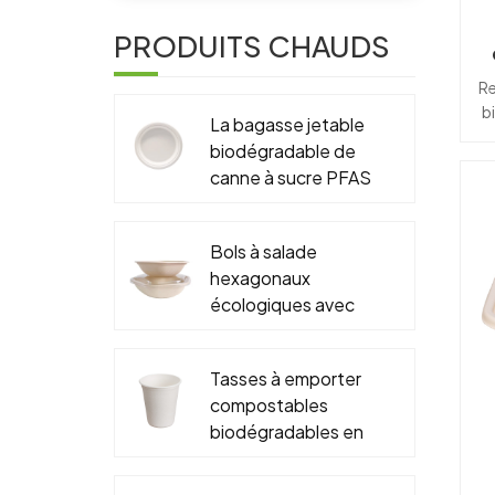
PRODUITS CHAUDS
re
v
Re
b
pr
La bagasse jetable
u
biodégradable de
c
canne à sucre PFAS
l
libère 6" 7" 9" 10"
o
plat rond
c
Bols à salade
ch
hexagonaux
g
c
écologiques avec
en
couvercles,
re
emballage
Tasses à emporter
re
c
biodégradable à
compostables
fu
emporter, récipient
l
biodégradables en
en papier
gros de bagasse et
alimentaire
p
couvercles faits sur