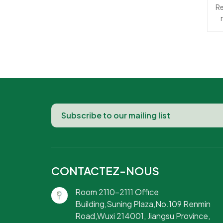
c
Re
de
i
co
r
r
du
CONTACTEZ-NOUS
o
Room 2110-2111 Office
Building,Suning Plaza,No.109 Renmin
la
p
Road,Wuxi 214001, Jiangsu Province,