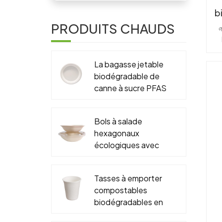
b
él
PRODUITS CHAUDS

ca
f
Gè
La bagasse jetable
c
ou
biodégradable de
en
canne à sucre PFAS
libère 6" 7" 9" 10"
plat rond
de
Bols à salade
d
hexagonaux
t
écologiques avec
sa
couvercles,
emballage
re
Tasses à emporter
biodégradable à
compostables
emporter, récipient
li
biodégradables en
le
en papier
gros de bagasse et
en
alimentaire