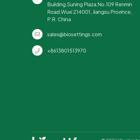
Building,Suning Plaza,No.109 Renmin
Road,Wuxi 214001, Jiangsu Province,
f
P.R. China
sales@biosettings.com
c
P
+8613801513970
p
ma
p