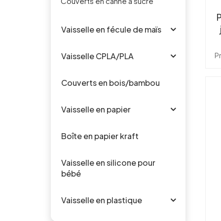
Couverts en canne à sucre
Vaisselle en fécule de maïs
P
Vaisselle CPLA/PLA
él
Couverts en bois/bambou
Vaisselle en papier
ré
c
Boîte en papier kraft
Vaisselle en silicone pour
pl
bébé
ni
p
Vaisselle en plastique
év
pl