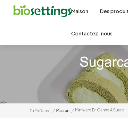
Maison
Des produi
Contactez-nous
Miniware En Canne À Sucre
/
Maison
/
Tu Es Dans :