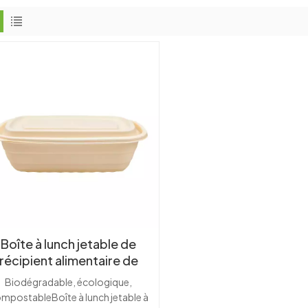
Boîte à lunch jetable de
récipient alimentaire de
fécule de maïs
Biodégradable, écologique,
iodégradable en gros 700
mpostableBoîte à lunch jetable à