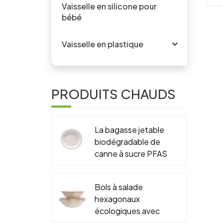
ba
Vaisselle en silicone pour
bébé
du
Vaisselle en plastique
éc
PRODUITS CHAUDS
La bagasse jetable
biodégradable de
canne à sucre PFAS
libère 6" 7" 9" 10"
plat rond
Bols à salade
hexagonaux
écologiques avec
couvercles,