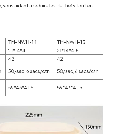
, vous aidant à réduire les déchets tout en
TM-NWH-14
TM-NWH-15
21*14*4
21*14*4.5
42
42
n
50/sac, 6 sacs/ctn
50/sac, 6 sacs/ctn
59*43*41.5
59*43*41.5