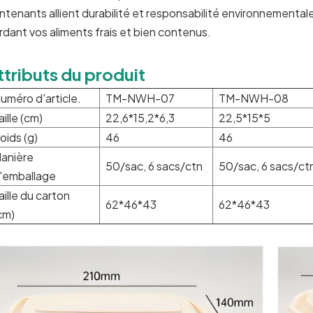
ntenants allient durabilité et responsabilité environnementale
rdant vos aliments frais et bien contenus.
ttributs du produit
uméro d'article.
TM-NWH-07
TM-NWH-08
aille (cm)
22,6*15,2*6,3
22,5*15*5
oids (g)
46
46
anière
50/sac, 6 sacs/ctn
50/sac, 6 sacs/ct
'emballage
aille du carton
62*46*43
62*46*43
cm)