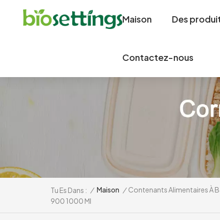
Maison
Des produi
Contactez-nous
/
Maison
/
Contenants Alimentaires À B
Tu Es Dans :
900 1000 Ml