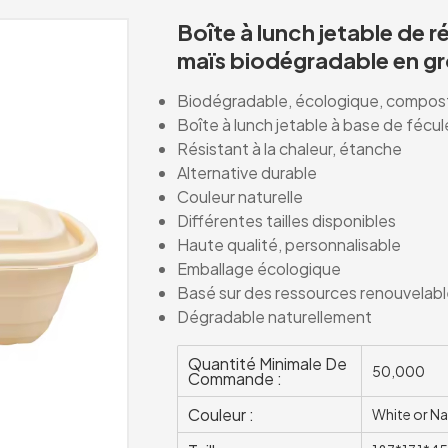
Boîte à lunch jetable de r
maïs biodégradable en g
Biodégradable, écologique, compos
Boîte à lunch jetable à base de fécul
Résistant à la chaleur, étanche
Alternative durable
Couleur naturelle
Différentes tailles disponibles
Haute qualité, personnalisable
Emballage écologique
Basé sur des ressources renouvelab
Dégradable naturellement
Quantité Minimale De
50,000
Commande :
Couleur :
White or Na