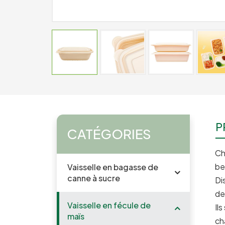
P
CATÉGORIES
Ch
be
Vaisselle en bagasse de
canne à sucre
Di
de
Vaisselle en fécule de
Il
maïs
ch