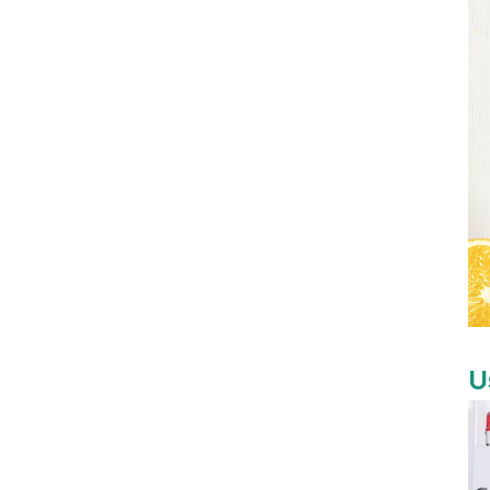
fécule de maïs
biodégradable en
gros 700 800 900
1000 ml
U