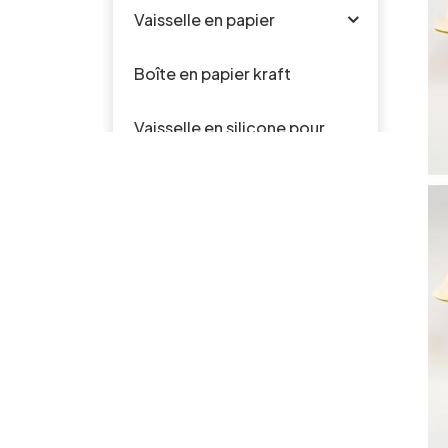
Vaisselle en papier
Boîte en papier kraft
Vaisselle en silicone pour
bébé
Vaisselle en plastique
PRODUITS CHAUDS
La bagasse jetable
biodégradable de
canne à sucre
PFAS libère 6" 7" 9"