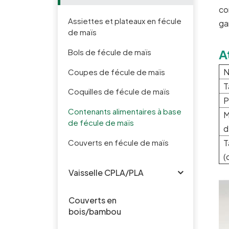
co
Assiettes et plateaux en fécule
ga
de maïs
A
Bols de fécule de maïs
N
Coupes de fécule de maïs
T
Coquilles de fécule de maïs
P
Contenants alimentaires à base
M
de fécule de maïs
d
Couverts en fécule de maïs
T
(
Vaisselle CPLA/PLA
Couverts en
bois/bambou