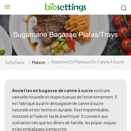
Assiettes Et Plateaux En Canne À Sucre
Tu Es Dans :
/
Maison
/
Assiettes en bagasse de canne à sucre
sont une
vaisselle nouvelle et respectueuse de l'environnement. Il
est fabriqué à partir de bagasse de canne à sucre
naturelle et est ferme et durable. Il est imperméable,
résistant à l’huile et facile à nettoyer. Il convient aux
scénarios tels que les dîners de famille, les pique-niques
et les emballages à emporter.