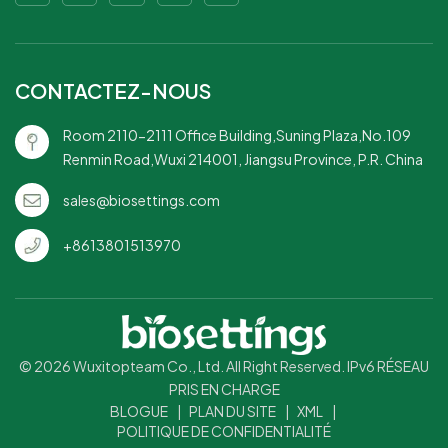
ressources
renouvelablesPasse au
micro-ondes et au
congélateur
CONTACTEZ-NOUS
Room 2110-2111 Office Building,Suning Plaza,No.109
Renmin Road,Wuxi 214001, Jiangsu Province, P.R. China
sales@biosettings.com
+8613801513970
© 2026 Wuxitopteam Co., Ltd. All Right Reserved. IPv6 RÉSEAU
PRIS EN CHARGE
BLOGUE
|
PLAN DU SITE
|
XML
|
POLITIQUE DE CONFIDENTIALITÉ