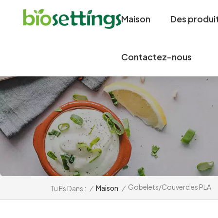
Maison
Des produi
Contactez-nous
Gobelets/couvercles PLA
/
Maison
/
Tu Es Dans :