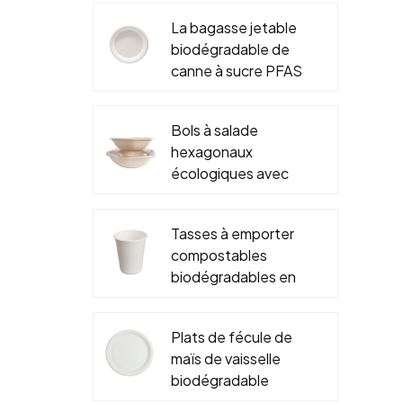
La bagasse jetable
biodégradable de
l
canne à sucre PFAS
f
libère 6" 7" 9" 10"
plat rond
c
Bols à salade
hexagonaux
fro
écologiques avec
couvercles,
ré
emballage
à 
Tasses à emporter
biodégradable à
so
compostables
emporter, récipient
à 
biodégradables en
en papier
fa
gros de bagasse et
alimentaire
t
couvercles faits sur
Plats de fécule de
commande de tasse
maïs de vaisselle
de sauce de canne
év
biodégradable
à sucre
id
jetable qui respecte