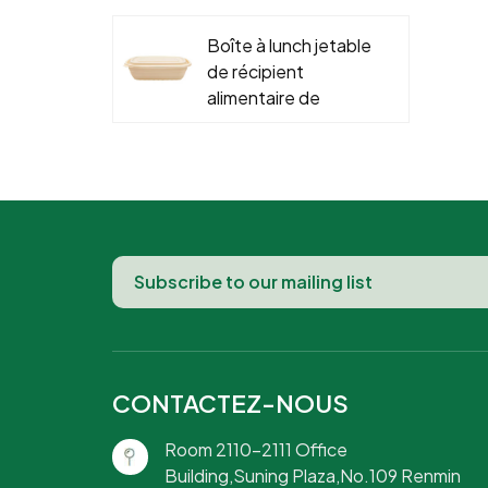
se
l'environnement
t
Boîte à lunch jetable
pour les aliments
de récipient
chauds et froids
alimentaire de
fécule de maïs
biodégradable en
gros 700 800 900
1000 ml
CONTACTEZ-NOUS
Room 2110-2111 Office
Building,Suning Plaza,No.109 Renmin