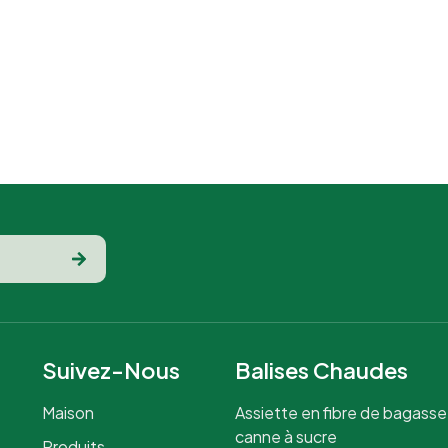
rvices de restauration ou les food
rucks où les options écologiques
sont une priorité.
Suivez-Nous
Balises Chaudes
Maison
Assiette en fibre de bagasse
canne à sucre
Produits