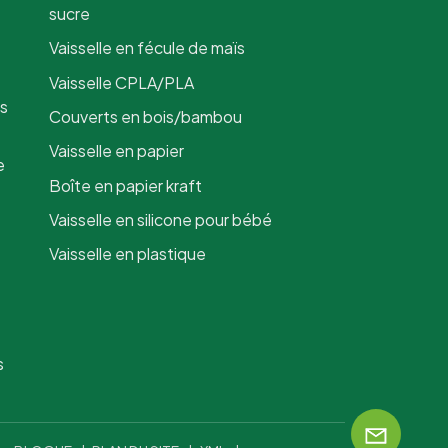
chauds et froids, convient à la
sucre
préparation des repas ou aux restes.
Vaisselle en fécule de maïs
📈 Parfait pour les plats à emporter
et la livraison – Léger mais robuste
Vaisselle CPLA/PLA
pour un empilage, un transport et un
is
Couverts en bois/bambou
stockage faciles.🖨️ Image de
marque personnalisée disponible –
Vaisselle en papier
Idéal pour les entreprises souhaitant
e
ajouter un logo ou un design
Boîte en papier kraft
correspondant à l’esthétique de leur
Vaisselle en silicone pour bébé
marque.
Vaisselle en plastique
s