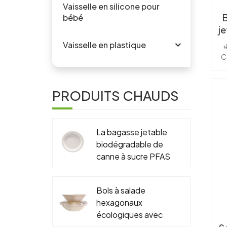
Vaisselle en silicone pour
B
bébé
je
Vaisselle en plastique

C
kr
al

PRODUITS CHAUDS
r
sal
le
La bagasse jetable
les
biodégradable de
canne à sucre PFAS
c
libère 6" 7" 9" 10"
pa
le
plat rond
Bols à salade
hexagonaux
ave
écologiques avec
l'
couvercles,