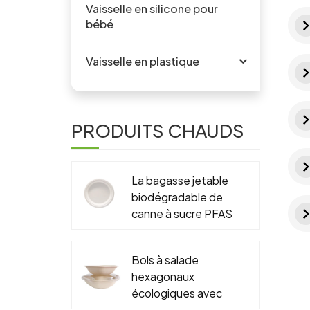
Vaisselle en silicone pour
bébé
Vaisselle en plastique
PRODUITS CHAUDS
La bagasse jetable
biodégradable de
canne à sucre PFAS
libère 6" 7" 9" 10"
plat rond
Bols à salade
hexagonaux
écologiques avec
couvercles,