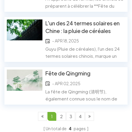
d'exprimer notre amour et notre
préparent à célébrer la **Fête du
reconnaissance. En...
Travail**, aussi appelée **Journée
internationale des travailleurs**. Cette
L'un des 24 termes solaires en
fête nationale rend hommage au
Chine : la pluie de céréales
travail acharné et au dévouement des
- APR 18, 2025
travailleurs, offrant une pause bien
méritée pour se détendre, voyager et
Guyu (Pluie de céréales), l'un des 24
pass...
termes solaires chinois, marque un
tournant saisonnier crucial qui tombe
généralement autour du 20 avril.
Fête de Qingming
Symbolisant le dernier terme du
- APR 02, 2025
printemps, Guyu annonce une pluie
nourrissante qui nourrit les cultures et
La fête de Qingming (清明节),
marque le début d'une saison de
également connue sous le nom de
croissanc...
« Jour du nettoyage des tombes »,
est l'occasion pour les familles
1
2
3
4
d'honorer leurs ancêtres en se
rendant sur leurs tombes, en offrant
Un total de
4
pages