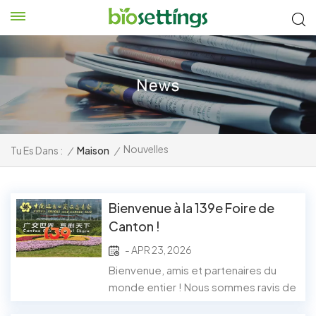
Nouvelles
Tu Es Dans :
/
Maison
/
Bienvenue à la 139e Foire de
Canton !
- APR 23, 2026
Bienvenue, amis et partenaires du
monde entier ! Nous sommes ravis de
vous inviter à nous rejoindre à la Foire