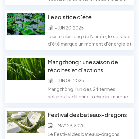
réfugier sous un s...
traditionnel marque la Petite Chaleur
(小暑), un doux signal annonçant les
Le solstice d'été
jours les plus chauds de l'année.
- JUN 20, 2025
Tombant début juillet, la Petite Chaleur
représente bien plus qu'un simple
Jour le plus long de l'année, le solstice
changement de saison. Elle reflète
d'été marque un moment d'énergie et
un...
d'illumination vibrantes. Célébré aux
alentours du 21 juin dans l'hémisphère
Mangzhong : une saison de
nord, il symbolise l'apogée de
récoltes et d'actions
l'ensoleillement et un lien profond
écologiques
- JUN 05, 2025
avec les rythmes saisonniers. Partout
dans le monde, les cultures célèbrent
Mángzhòng, l'un des 24 termes
ce...
solaires traditionnels chinois, marque
l'arrivée de la saison des épis, une
période où les cultures comme le blé
Festival des bateaux-dragons
et l'orge mûrissent et où les
- MAY 29, 2025
agriculteurs commencent leurs
récoltes. Cette période, qui tombe
Le Festival des bateaux-dragons,