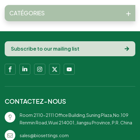
des sacrifices et en se remémorant
leur héritage. Cette importante fête
CATÉGORIES
chinoise, célébrée débu...
CONTACTEZ-NOUS
Room 2110-2111 Office Building,Suning Plaza,No.109
Renmin Road,Wuxi 214001, Jiangsu Province, P.R. China
sales@biosettings.com