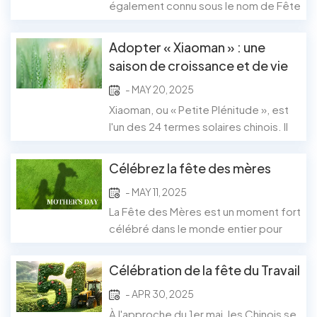
généralement début juin, symbolise
également connu sous le nom de Fête
l'abondance, la croissance...
de Duanwu, est une fête traditionnelle
chinoise très appréciée, célébrée le
Adopter « Xiaoman » : une
cinquième jour du cinquième mois
saison de croissance et de vie
lunaire. Les familles se réunissent pour
durable
- MAY 20, 2025
honorer les anciennes coutumes et
déguster de délicieux plats. zongzi
Xiaoman, ou « Petite Plénitude », est
(boulettes...
l'un des 24 termes solaires chinois. Il
marque le début de la floraison des
graines, mais pas encore leur pleine
Célébrez la fête des mères
maturité. Chaque année, autour du 20
- MAY 11, 2025
mai, Xiaoman marque la transition
progressive vers l'été. C'est une
La Fête des Mères est un moment fort
période associée à la croissance, à
célébré dans le monde entier pour
l'entret...
honorer les femmes extraordinaires
qui nous nourrissent, nous guident et
Célébration de la fête du Travail
nous soutiennent. Brunch en famille,
- APR 30, 2025
pique-nique convivial ou repas
maison, cette journée est l'occasion
À l'approche du 1er mai, les Chinois se