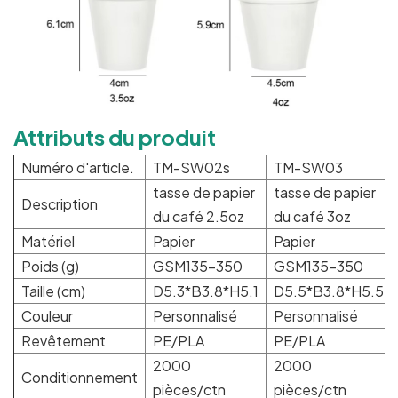
Attributs du produit
Numéro d'article.
TM-SW02s
TM-SW03
tasse de papier
tasse de papier
Description
du café 2.5oz
du café 3oz
Matériel
Papier
Papier
Poids (g)
GSM135-350
GSM135-350
Taille (cm)
D5.3*B3.8*H5.1
D5.5*B3.8*H5.5
Couleur
Personnalisé
Personnalisé
Revêtement
PE/PLA
PE/PLA
2000
2000
Conditionnement
pièces/ctn
pièces/ctn