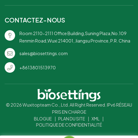
réduisant le temps de
de livre blanc : épuré,
nettoyage.Option de
simple et polyvalent
CONTACTEZ-NOUS
logo personnalisé :
pour toutes les
personnalisez avec
occasions.Choix
Room 2110-2111 Office Building,Suning Plaza,No.109
votre marque pour une
respectueux de
Renmin Road,Wuxi 214001, Jiangsu Province, P.R. China
touche
l'environnement :
professionnelle.Choix
fabriqué à partir de
sales@biosettings.com
écologique : une
matériaux durables,
alternative durable aux
minimisant l'impact sur
+8613801513970
gobelets en papier
l'environnement.
traditionnels.
© 2026 Wuxitopteam Co., Ltd. All Right Reserved. IPv6 RÉSEAU
PRIS EN CHARGE
BLOGUE
|
PLAN DU SITE
|
XML
|
POLITIQUE DE CONFIDENTIALITÉ