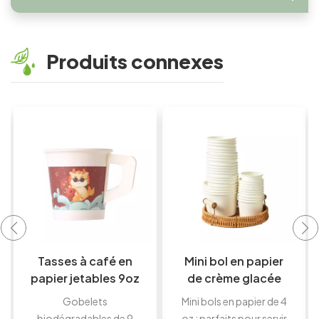
Produits connexes
Tasses à café en
Mini bol en papier
papier jetables 9oz
de crème glacée
avec logo
4oz, bol en papier
Gobelets
Mini bols en papier de 4
personnalisé
blanc jetable à
biodégradables de 9
oz : parfaits pour servir