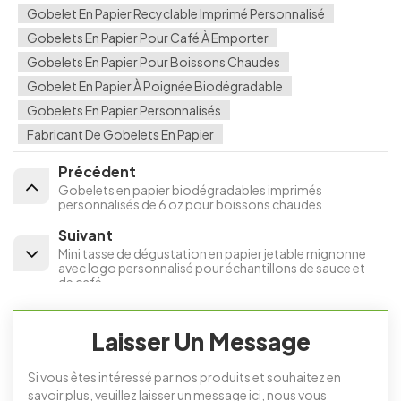
Gobelet En Papier Recyclable Imprimé Personnalisé
Gobelets En Papier Pour Café À Emporter
Gobelets En Papier Pour Boissons Chaudes
Gobelet En Papier À Poignée Biodégradable
Gobelets En Papier Personnalisés
Fabricant De Gobelets En Papier
Précédent
Gobelets en papier biodégradables imprimés
personnalisés de 6 oz pour boissons chaudes
Suivant
Mini tasse de dégustation en papier jetable mignonne
avec logo personnalisé pour échantillons de sauce et
de café
Laisser Un Message
Si vous êtes intéressé par nos produits et souhaitez en
savoir plus, veuillez laisser un message ici, nous vous