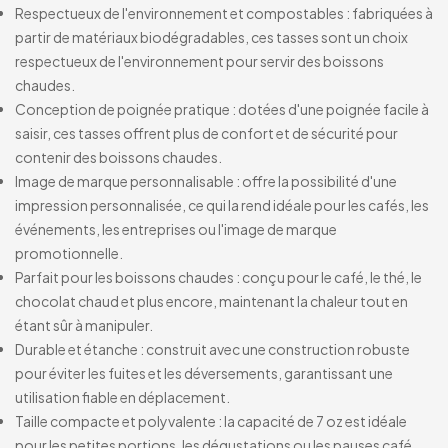
Respectueux de l'environnement et compostables : fabriquées à
partir de matériaux biodégradables, ces tasses sont un choix
respectueux de l'environnement pour servir des boissons
chaudes.
Conception de poignée pratique : dotées d'une poignée facile à
saisir, ces tasses offrent plus de confort et de sécurité pour
contenir des boissons chaudes.
Image de marque personnalisable : offre la possibilité d'une
impression personnalisée, ce qui la rend idéale pour les cafés, les
événements, les entreprises ou l'image de marque
promotionnelle.
Parfait pour les boissons chaudes : conçu pour le café, le thé, le
chocolat chaud et plus encore, maintenant la chaleur tout en
étant sûr à manipuler.
Durable et étanche : construit avec une construction robuste
pour éviter les fuites et les déversements, garantissant une
utilisation fiable en déplacement.
Taille compacte et polyvalente : la capacité de 7 oz est idéale
pour les petites portions, les dégustations ou les pauses café