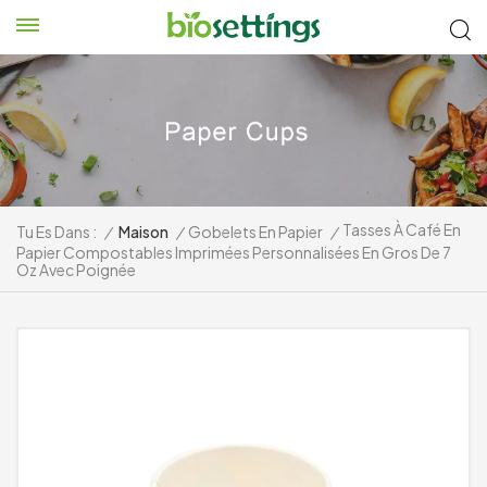
Tasses À Café En
Tu Es Dans :
/
Maison
/
Gobelets En Papier
/
Papier Compostables Imprimées Personnalisées En Gros De 7
Oz Avec Poignée