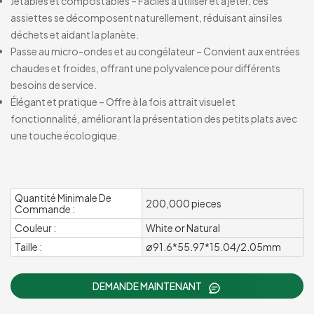
Jetables et compostables – Faciles à utiliser et à jeter, ces
assiettes se décomposent naturellement, réduisant ainsi les
déchets et aidant la planète.
Passe au micro-ondes et au congélateur – Convient aux entrées
chaudes et froides, offrant une polyvalence pour différents
besoins de service.
Élégant et pratique – Offre à la fois attrait visuel et
fonctionnalité, améliorant la présentation des petits plats avec
une touche écologique.
Quantité Minimale De
200,000 pieces
Commande :
Couleur :
White or Natural
Taille :
ø91.6*55.97*15.04/2.05mm
DEMANDE MAINTENANT