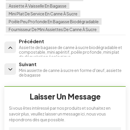
Assiette À Vaisselle En Bagasse
Mini Plat De Service En Canne À Sucre
Poêle Peu Profonde En Bagasse Biodégradable
Fournisseur De Mini Assiettes De Canne À Sucre
Précédent
Assiette de bagasse de canne à sucre biodégradable et
compostable, mini apéritif, poêle profonde, mini plat
de dégustation écologique
Suivant
Mini assiette de canne à sucre en forme d'œuf, assiette
de bagasse
Laisser Un Message
Si vous êtes intéressé par nos produits et souhaitez en
savoir plus, veuillez laisser un message ici, nous vous
répondrons dès que possible.