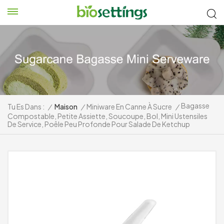
Bagasse
Tu Es Dans :
/
Maison
/
Miniware En Canne À Sucre
/
Compostable, Petite Assiette, Soucoupe, Bol, Mini Ustensiles
De Service, Poêle Peu Profonde Pour Salade De Ketchup