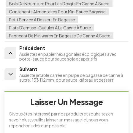
Bols De Nourriture Pour Les Doigts En Canne À Sucre
Contenants Alimentaires Pour Mini Sauce Bagasse
Petit Service À Dessert En Bagasse
Plats D'amuse-Gueules À La Canne À Sucre
Fabricant De Miniwares En Bagasse De Canne À Sucre
Précédent
Assiettes en papier hexagonales écologiques avec
porte-sauce pour sauce soja et apéritifs
Suivant
Assiette jetable carrée en pulpe de bagasse de canne à
sucre, 133 112 mm, pour sauce, gâteau et dessert
Laisser Un Message
Si vous êtes intéressé par nos produits et souhaitez en
savoir plus, veuillez laisser un message ici, nous vous
répondrons dès que possible.