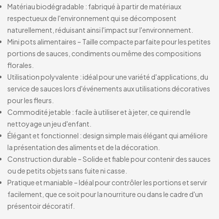
Matériau biodégradable : fabriqué à partir de matériaux
respectueux de l'environnement qui se décomposent
naturellement, réduisant ainsi l'impact sur l'environnement.
Mini pots alimentaires – Taille compacte parfaite pour les petites
portions de sauces, condiments ou même des compositions
florales.
Utilisation polyvalente : idéal pour une variété d'applications, du
service de sauces lors d'événements aux utilisations décoratives
pour les fleurs.
Commodité jetable : facile à utiliser et à jeter, ce qui rend le
nettoyage un jeu d'enfant.
Élégant et fonctionnel : design simple mais élégant qui améliore
la présentation des aliments et de la décoration.
Construction durable – Solide et fiable pour contenir des sauces
ou de petits objets sans fuite ni casse.
Pratique et maniable – Idéal pour contrôler les portions et servir
facilement, que ce soit pour la nourriture ou dans le cadre d'un
présentoir décoratif.