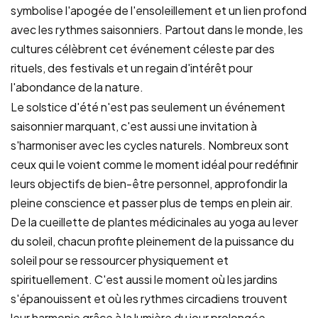
symbolise l'apogée de l'ensoleillement et un lien profond
avec les rythmes saisonniers. Partout dans le monde, les
cultures célèbrent cet événement céleste par des
rituels, des festivals et un regain d'intérêt pour
l'abondance de la nature.
Le solstice d'été n'est pas seulement un événement
saisonnier marquant, c'est aussi une invitation à
s'harmoniser avec les cycles naturels. Nombreux sont
ceux qui le voient comme le moment idéal pour redéfinir
leurs objectifs de bien-être personnel, approfondir la
pleine conscience et passer plus de temps en plein air.
De la cueillette de plantes médicinales au yoga au lever
du soleil, chacun profite pleinement de la puissance du
soleil pour se ressourcer physiquement et
spirituellement. C'est aussi le moment où les jardins
s'épanouissent et où les rythmes circadiens trouvent
leur harmonie grâce à la lumière du jour prolongée.