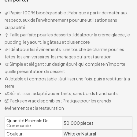
🌿 Papier 100 % biodégradable : Fabriqué à partir de matériaux
respectueux de l'environnement pour une utilisation sans
culpabilité
🥄 Taille parfaite pour les desserts : Idéal pour la crème glacée, le
pudding, le yaourt, le gâteau et plus encore
🎉 Idéal pour les événements : une touche de charme pour les
fêtes, les anniversaires, les mariages ou la restauration
🎨 Simple et élégant : un design épuré qui complète n'importe
quelle présentation de dessert
♻️ Jetable et compostable : à utiliser une fois, puis à restituer à la
terre
👶 Sûr et lisse : adapté aux enfants, sans bords tranchants
📦 Packs en vrac disponibles : Pratique pour les grands
événements et la restauration
Quantité Minimale De
50,000 pieces
Commande :
Couleur :
White or Natural