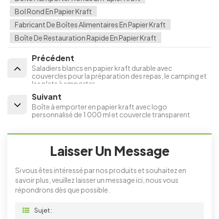
Bol Rond En Papier Kraft
Fabricant De Boîtes Alimentaires En Papier Kraft
Boîte De Restauration Rapide En Papier Kraft
Précédent
Saladiers blancs en papier kraft durable avec
couvercles pour la préparation des repas, le camping et
les plats à emporter
Suivant
Boîte à emporter en papier kraft avec logo
personnalisé de 1 000 ml et couvercle transparent
Laisser Un Message
Si vous êtes intéressé par nos produits et souhaitez en
savoir plus, veuillez laisser un message ici, nous vous
répondrons dès que possible.
Sujet :