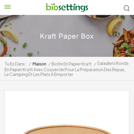
Saladiers Ronds
Tu Es Dans :
/
Maison
/
Boîte En Papier Kraft
/
En Papier Kraft Avec Couvercle Pour La Préparation Des Repas,
Le Camping Et Les Plats À Emporter