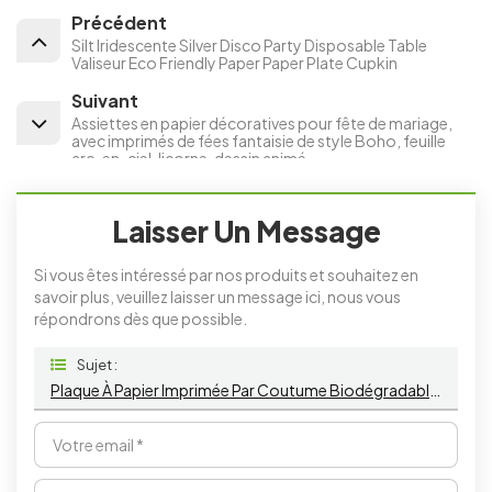
Précédent
Silt Iridescente Silver Disco Party Disposable Table
Valiseur Eco Friendly Paper Paper Plate Cupkin
Suivant
Assiettes en papier décoratives pour fête de mariage,
avec imprimés de fées fantaisie de style Boho, feuille
arc-en-ciel, licorne, dessin animé
Laisser Un Message
Si vous êtes intéressé par nos produits et souhaitez en
savoir plus, veuillez laisser un message ici, nous vous
répondrons dès que possible.
Sujet :
Plaque À Papier Imprimée Par Coutume Biodégradable Jetable De Catégorie Comestible