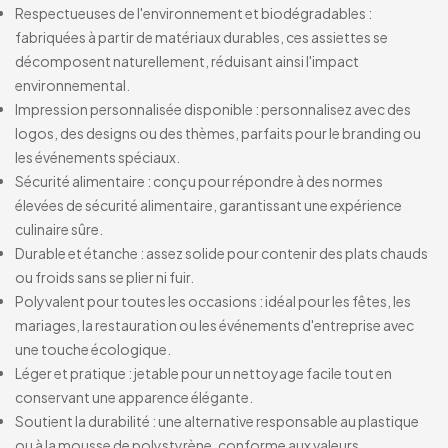
Respectueuses de l'environnement et biodégradables :
fabriquées à partir de matériaux durables, ces assiettes se
décomposent naturellement, réduisant ainsi l'impact
environnemental.
Impression personnalisée disponible : personnalisez avec des
logos, des designs ou des thèmes, parfaits pour le branding ou
les événements spéciaux.
Sécurité alimentaire : conçu pour répondre à des normes
élevées de sécurité alimentaire, garantissant une expérience
culinaire sûre.
Durable et étanche : assez solide pour contenir des plats chauds
ou froids sans se plier ni fuir.
Polyvalent pour toutes les occasions : idéal pour les fêtes, les
mariages, la restauration ou les événements d'entreprise avec
une touche écologique.
Léger et pratique : jetable pour un nettoyage facile tout en
conservant une apparence élégante.
Soutient la durabilité : une alternative responsable au plastique
ou à la mousse de polystyrène, conforme aux valeurs