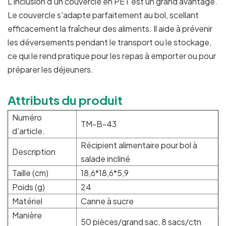
L'inclusion d'un couvercle en PET est un grand avantage.
Le couvercle s'adapte parfaitement au bol, scellant
efficacement la fraîcheur des aliments. Il aide à prévenir
les déversements pendant le transport ou le stockage,
ce qui le rend pratique pour les repas à emporter ou pour
préparer les déjeuners.
Attributs du produit
Numéro
TM-B-43
d'article.
Récipient alimentaire pour bol à
Description
salade incliné
Taille (cm)
18,6*18,6*5,9
Poids (g)
24
Matériel
Canne à sucre
Manière
50 pièces/grand sac, 8 sacs/ctn