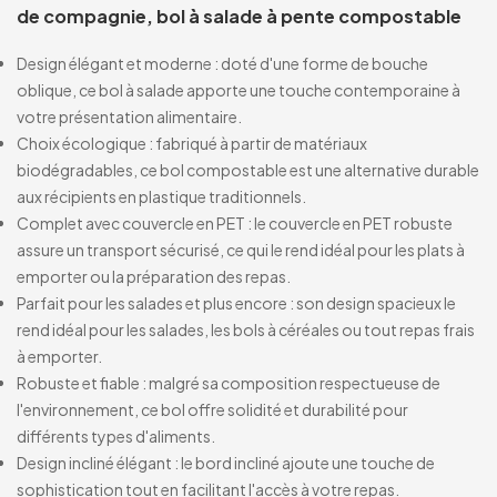
de compagnie, bol à salade à pente compostable
Design élégant et moderne : doté d'une forme de bouche
oblique, ce bol à salade apporte une touche contemporaine à
votre présentation alimentaire.
Choix écologique : fabriqué à partir de matériaux
biodégradables, ce bol compostable est une alternative durable
aux récipients en plastique traditionnels.
Complet avec couvercle en PET : le couvercle en PET robuste
assure un transport sécurisé, ce qui le rend idéal pour les plats à
emporter ou la préparation des repas.
Parfait pour les salades et plus encore : son design spacieux le
rend idéal pour les salades, les bols à céréales ou tout repas frais
à emporter.
Robuste et fiable : malgré sa composition respectueuse de
l'environnement, ce bol offre solidité et durabilité pour
différents types d'aliments.
Design incliné élégant : le bord incliné ajoute une touche de
sophistication tout en facilitant l'accès à votre repas.