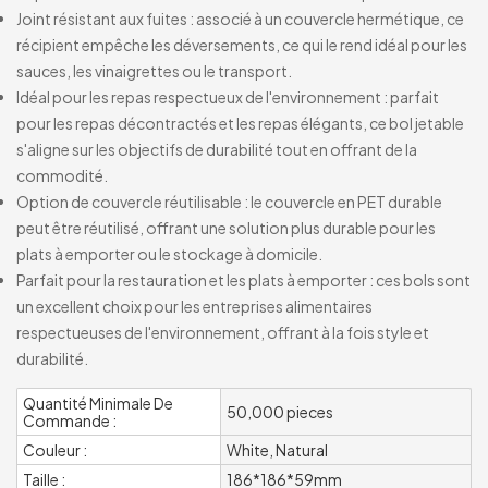
Joint résistant aux fuites : associé à un couvercle hermétique, ce
récipient empêche les déversements, ce qui le rend idéal pour les
sauces, les vinaigrettes ou le transport.
Idéal pour les repas respectueux de l'environnement : parfait
pour les repas décontractés et les repas élégants, ce bol jetable
s'aligne sur les objectifs de durabilité tout en offrant de la
commodité.
Option de couvercle réutilisable : le couvercle en PET durable
peut être réutilisé, offrant une solution plus durable pour les
plats à emporter ou le stockage à domicile.
Parfait pour la restauration et les plats à emporter : ces bols sont
un excellent choix pour les entreprises alimentaires
respectueuses de l'environnement, offrant à la fois style et
durabilité.
Quantité Minimale De
50,000 pieces
Commande :
Couleur :
White, Natural
Taille :
186*186*59mm