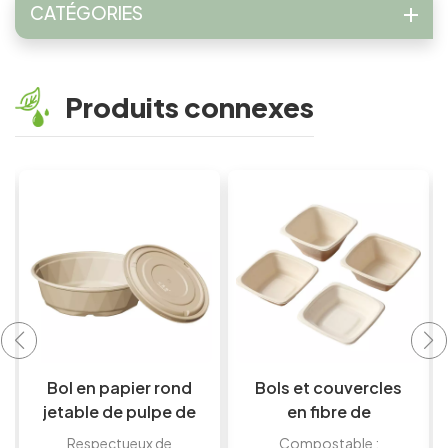
CATÉGORIES
Produits connexes
Bols et couvercles
Bols en bagasse
en fibre de
de canne à sucre
bagasse
biodégradable
Compostable :
Sans PFAS pour une