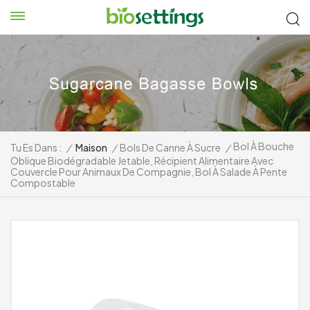
Bol À Bouche
Tu Es Dans :
/
Maison
/
Bols De Canne À Sucre
/
Oblique Biodégradable Jetable, Récipient Alimentaire Avec
Couvercle Pour Animaux De Compagnie, Bol À Salade À Pente
Compostable