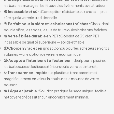
les bars, les mariages, les fêtes et les événements avec traiteur
🚫 Incassable et sûr :
Conception résistante aux chocs — plus
sûre que la verrerie traditionnelle
🥂 Parfait pour la bière et les boissons fraîches :
Choix idéal
pour la bière, les sodas, les jus de fruits ou les boissons fraîches.
🍻 Verre à bière durable en PET :
Gobelet de 35 cl en PET
incassable de qualité supérieure — solide et fiable
📦 Choix en vrac et en gros :
Conçu pour les acheteurs en gros
volumes — une option de verrerie économique
🏖️ Adapté à l'intérieur et à l'extérieur :
Idéal pour la piscine,
les barbecues et les lieux extérieurs où le verre est interdit.
✨ Transparence limpide :
Le plastique transparent met
magnifiquement en valeur la couleur et la mousse de votre
boisson.
🔁 Léger et jetable :
Solution pratique à usage unique, facile à
nettoyer et nécessitant un encombrement minimal.