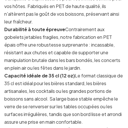
vos hôtes. Fabriqués en PET de haute qualité, ils
n'altèrent pas le goût de vos boissons, préservant ainsi
leur fraîcheur.
Durabilité à toute épreuve
Contrairement aux
gobelets jetables fragiles, notre fabrication en PET
épais offre une robustesse surprenante : incassable,
résistant aux chutes et capable de supporter une
manipulation brutale dans les bars bondés, les concerts
en plein air ou les fêtes dans le jardin.
Capacité idéale de 35 cl (12 oz)
Le format classique de
35 cl est idéal pour les bières standard, les bières
artisanales, les cocktails ou les grandes portions de
boissons sans alcool. Sa large base stable empêche le
verre de se renverser sur les tables occupées ou les
surfaces irrégulières, tandis que son bord lisse et arrondi
assure une prise en main confortable.