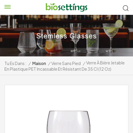
Verre À Bière Jetable
Tu Es Dans :
/
Maison
/
Verre Sans Pied
/
En Plastique PET Incassable Et Résistant De 35 Cl (12 Oz)