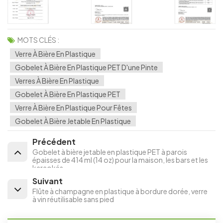
MOTS CLÉS :
Verre À Bière En Plastique
Gobelet À Bière En Plastique PET D'une Pinte
Verres À Bière En Plastique
Gobelet À Bière En Plastique PET
Verre À Bière En Plastique Pour Fêtes
Gobelet À Bière Jetable En Plastique
Précédent
Gobelet à bière jetable en plastique PET à parois
épaisses de 414 ml (14 oz) pour la maison, les bars et les
karaokés.
Suivant
Flûte à champagne en plastique à bordure dorée, verre
à vin réutilisable sans pied