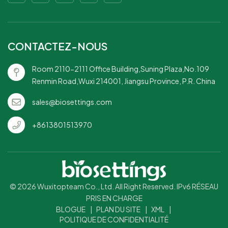
fonctionnel : combine
l'esthétique traditionnelle
avec une conscience
écologique moderne.Léger
CONTACTEZ-NOUS
et pratique : facile à
manipuler et idéal aussi bien
Room 2110-2111 Office Building,Suning Plaza,No.109
pour un usage personnel que
Renmin Road,Wuxi 214001, Jiangsu Province, P.R. China
pour les grands
événements.Jetable en toute
sales@biosettings.com
tranquillité d'esprit : offre la
commodité du jetable tout
+8613801513970
en minimisant l'impact
environnemental.Idéal pour
les plats à emporter et la
restauration : un excellent
choix pour les restaurants, les
vendeurs de produits
© 2026 Wuxitopteam Co., Ltd. All Right Reserved. IPv6 RÉSEAU
alimentaires et les services de
PRIS EN CHARGE
restauration qui cherchent à
BLOGUE
|
PLAN DU SITE
|
XML
|
réduire les déchets
POLITIQUE DE CONFIDENTIALITÉ