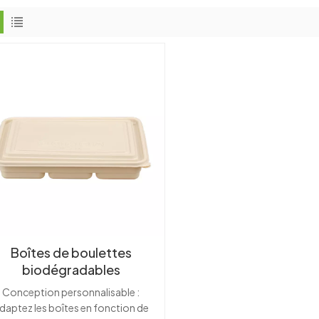
Boîtes de boulettes
biodégradables
rsonnalisables en gros de
Conception personnalisable :
écule de maïs pour plats à
daptez les boîtes en fonction de