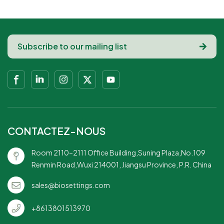
Ressources naturelles,
Ressources Naturelles,
Bois, Bois de
BambouJetable,
bouleauJetable,
Alimentation,
Alimentation,
Restauration
Restauration
CONTACTEZ-NOUS
Room 2110-2111 Office Building,Suning Plaza,No.109
Renmin Road,Wuxi 214001, Jiangsu Province, P.R. China
sales@biosettings.com
+8613801513970