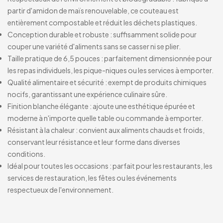
partir d'amidon de maïs renouvelable, ce couteau est
entièrement compostable et réduit les déchets plastiques.
Conception durable et robuste : suffisamment solide pour
couper une variété d'aliments sans se casser ni se plier.
Taille pratique de 6,5 pouces : parfaitement dimensionnée pour
les repas individuels, les pique-niques ou les services à emporter.
Qualité alimentaire et sécurité : exempt de produits chimiques
nocifs, garantissant une expérience culinaire sûre.
Finition blanche élégante : ajoute une esthétique épurée et
moderne à n'importe quelle table ou commande à emporter.
Résistant à la chaleur : convient aux aliments chauds et froids,
conservant leur résistance et leur forme dans diverses
conditions.
Idéal pour toutes les occasions : parfait pour les restaurants, les
services de restauration, les fêtes ou les événements
respectueux de l'environnement.