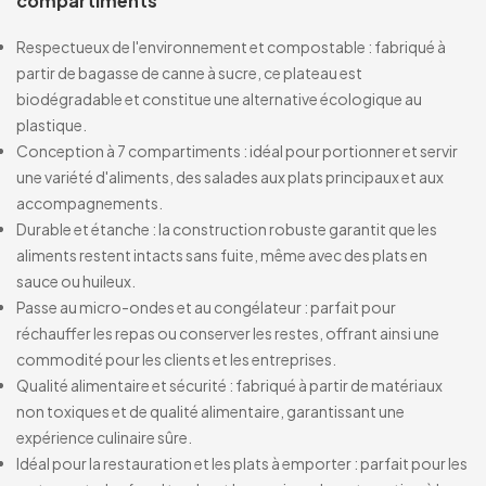
compartiments
Respectueux de l'environnement et compostable : fabriqué à
partir de bagasse de canne à sucre, ce plateau est
biodégradable et constitue une alternative écologique au
plastique.
Conception à 7 compartiments : idéal pour portionner et servir
une variété d'aliments, des salades aux plats principaux et aux
accompagnements.
Durable et étanche : la construction robuste garantit que les
aliments restent intacts sans fuite, même avec des plats en
sauce ou huileux.
Passe au micro-ondes et au congélateur : parfait pour
réchauffer les repas ou conserver les restes, offrant ainsi une
commodité pour les clients et les entreprises.
Qualité alimentaire et sécurité : fabriqué à partir de matériaux
non toxiques et de qualité alimentaire, garantissant une
expérience culinaire sûre.
Idéal pour la restauration et les plats à emporter : parfait pour les