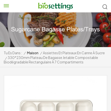
Tu Es Dans :
/
Maison
/
Assiettes Et Plateaux En Canne À Sucre
330*230mm Plateau De Bagasse Jetable Compostable
/
Biodégradable Rectangulaire À 7 Compartiments