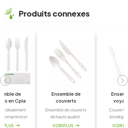
Produits connexes
Ensemble de
Ensemble de
couverts
voyage de
compostables
couverts en
Ensemble de couverts
Couverts en CPLA
CPLA écologiques
plastique
de haute qualité :
biodégradables :
de haute qualité
compostables
durable et robuste,
fabriqués à partir de
VOIR PLUS
VOIR PLUS