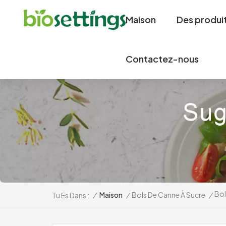
Maison
Des produi
Contactez-nous
Bol
/
Maison
/
Bols De Canne À Sucre
/
Tu Es Dans :