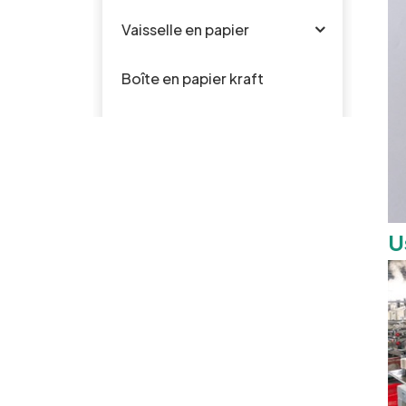
Vaisselle en papier
Boîte en papier kraft
Vaisselle en silicone pour
bébé
Vaisselle en plastique
U
PRODUITS CHAUDS
La bagasse jetable
biodégradable de
canne à sucre