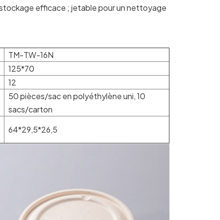
tockage efficace ; jetable pour un nettoyage
TM-TW-16N
125*70
12
50 pièces/sac en polyéthylène uni, 10
sacs/carton
64*29,5*26,5