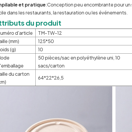
pilable et pratique
:Conception peu encombrante pour un s
cile dans les restaurants, la restauration ou les événements.
ttributs du produit
uméro d'article
TM-TW-12
aille (mm)
125*50
oids (g)
10
ode
50 pièces/sac en polyéthylène uni, 10
'emballage
sacs/carton
aille du carton
64*22*26,5
cm)