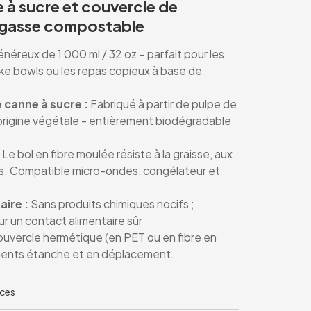
e à sucre et couvercle de
bagasse compostable
éreux de 1 000 ml / 32 oz – parfait pour les
oke bowls ou les repas copieux à base de
 canne à sucre :
Fabriqué à partir de pulpe de
origine végétale - entièrement biodégradable
Le bol en fibre moulée résiste à la graisse, aux
ids. Compatible micro-ondes, congélateur et
aire :
Sans produits chimiques nocifs ;
un contact alimentaire sûr
uvercle hermétique (en PET ou en fibre en
liments étanche et en déplacement.
ces