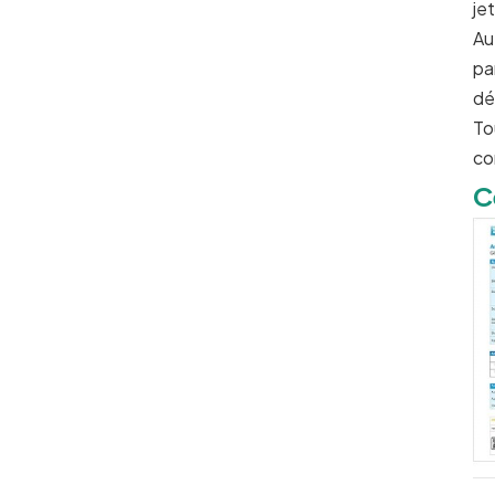
je
Au
pa
dé
To
co
C