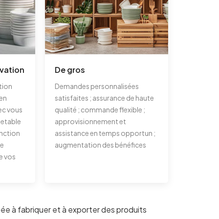
ovation
De gros
tion
Demandes personnalisées
 en
satisfaites ; assurance de haute
ec vous
qualité ; commande flexible ;
 jetable
approvisionnement et
nction
assistance en temps opportun ;
re
augmentation des bénéfices
e vos
 à fabriquer et à exporter des produits