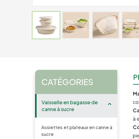
P
CATÉGORIES
Ma
co
Vaisselle en bagasse de
canne à sucre
Ca
à 
Co
Assiettes et plateaux en canne à
sucre
pe