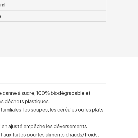
ral
m
de canne à sucre, 100% biodégradable et
les déchets plastiques.
amiliales, les soupes, les céréales ou les plats
bien ajusté empêche les déversements
et aux fuites pour les aliments chauds/froids.