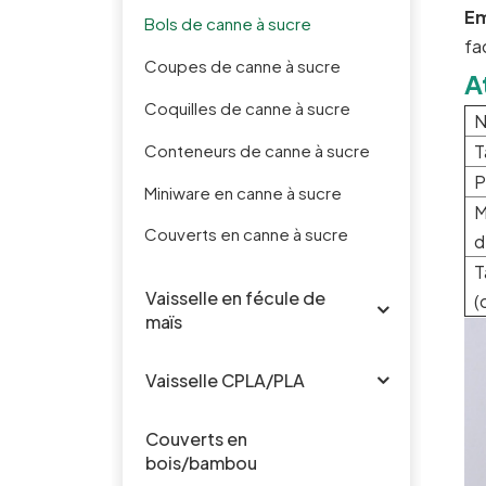
Em
Bols de canne à sucre
fa
Coupes de canne à sucre
A
Coquilles de canne à sucre
N
Conteneurs de canne à sucre
T
P
Miniware en canne à sucre
M
Couverts en canne à sucre
d
T
Vaisselle en fécule de
(
maïs
Vaisselle CPLA/PLA
Couverts en
bois/bambou