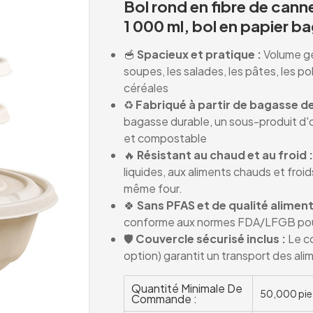
Bol rond en fibre de cann
1 000 ml, bol en papier 
🥣
Spacieux et pratique :
Volume gén
soupes, les salades, les pâtes, les p
céréales
♻️
Fabriqué à partir de bagasse de
bagasse durable, un sous-produit d'
et compostable
🔥
Résistant au chaud et au froid :
liquides, aux aliments chauds et fro
même four.
🍀
Sans PFAS et de qualité aliment
conforme aux normes FDA/LFGB pour 
🛡️
Couvercle sécurisé inclus :
Le co
option) garantit un transport des a
Quantité Minimale De
50,000 pie
Commande :