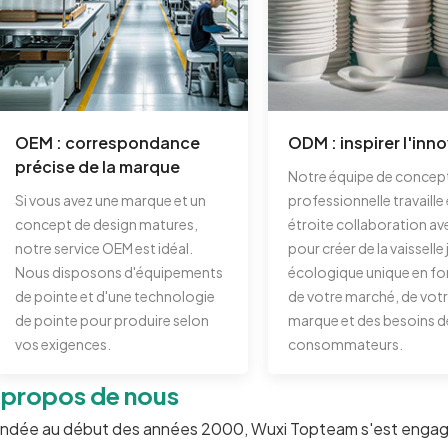
OEM : correspondance
ODM : inspirer l'inn
précise de la marque
Notre équipe de concep
Si vous avez une marque et un
professionnelle travaille
concept de design matures,
étroite collaboration av
notre service OEM est idéal.
pour créer de la vaisselle
Nous disposons d'équipements
écologique unique en fo
de pointe et d'une technologie
de votre marché, de vot
de pointe pour produire selon
marque et des besoins d
vos exigences.
consommateurs.
 propos de nous
ndée au début des années 2000, Wuxi Topteam s'est engagée