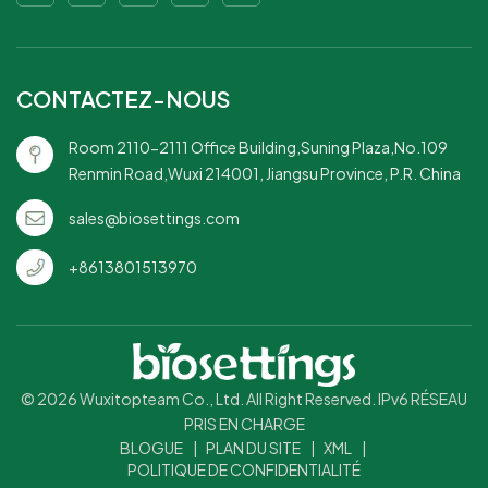
: construction fiable qui
résiste bien et évite les
fuites.Résistant à la graisse :
gère efficacement les
CONTACTEZ-NOUS
aliments gras ou gras sans
compromettre la
Room 2110-2111 Office Building,Suning Plaza,No.109
résistance.Passe au micro-
Renmin Road,Wuxi 214001, Jiangsu Province, P.R. China
ondes – Pratique pour
réchauffer les aliments,
sales@biosettings.com
ajoutant à sa polyvalence.
+8613801513970
© 2026 Wuxitopteam Co., Ltd. All Right Reserved. IPv6 RÉSEAU
PRIS EN CHARGE
BLOGUE
|
PLAN DU SITE
|
XML
|
POLITIQUE DE CONFIDENTIALITÉ