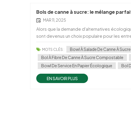
Bols de canne à sucre: le mélange parfa
MAR 11, 2025
Alors que la demande d'alternatives écologiq
sont devenus un choix populaire pour les entre
alimentaire durables. Fabriquées à partir de Ba
Bowl À Salade De Canne À Sucr
MOTS CLÉS :
Bol À Fibre De Canne À Sucre Compostable
Bowl De Service En Papier Écologique
Bol 
EN SAVOIR PLUS