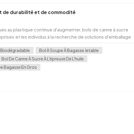
it de durabilité et de commodité
ues au plastique continue d'augmenter, bols de canne à sucre
prises et les individus à la recherche de solutions d'emballage
gasse, le sous-produit naturel du tr...
e Biodégradable
Bol À Soupe À Bagasse Jetable
Bol De Canne À Sucre À L'épreuve De L'huile
De Bagasse En Gros