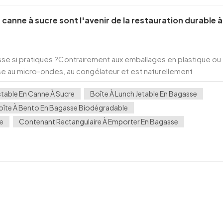
canne à sucre sont l'avenir de la restauration durable à
sse si pratiques ?Contrairement aux emballages en plastique ou
e au micro-ondes, au congélateur et est naturellement
a rendent idéale pour les aliments et liquides...
able En Canne À Sucre
Boîte À Lunch Jetable En Bagasse
oîte À Bento En Bagasse Biodégradable
re
Contenant Rectangulaire À Emporter En Bagasse