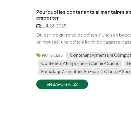
Pourquoi les contenants alimentaires en 
emporter
JUL 28, 2025
Qu’est-ce qui rend les boîtes à lunch en baga
en mousse, une boîte à lunch en bagasse pass
résistante aux graisses. Ces caractéristiques l
Contenant Alimentaire Compost
MOTS CLÉS :
Conteneur À Emporter En Canne À Sucre
B
Emballage Alimentaire En Fibre De Canne À Suc
EN SAVOIR PLUS