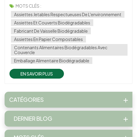
gouvernements du monde entier à prendre des mesures
MOTS CLÉS :
décisives. L’une de ces mesures est la mise en œuvre de
Assiettes Jetables Respectueuses De L'environnement
l’interdiction du plas...
Assiettes Et Couverts Biodégradables
Fabricant De Vaisselle Biodégradable
Assiettes En Papier Compostables
Contenants Alimentaires Biodégradables Avec
Couvercle
Emballage Alimentaire Biodégradable
EN SAVOIR PLUS
CATÉGORIES
DERNIER BLOG